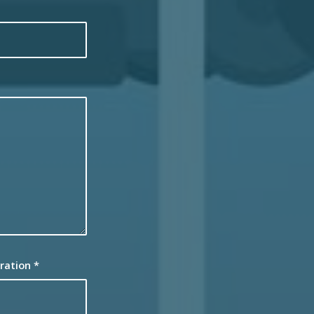
ération
*