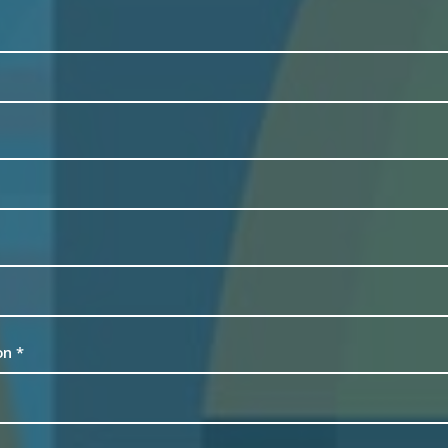
ion
*